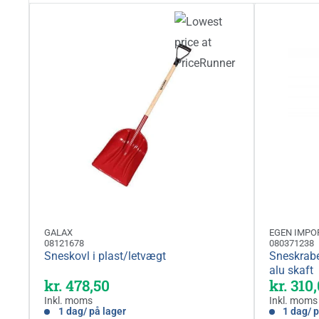
GALAX
EGEN IMPO
08121678
080371238
Sneskovl i plast/letvægt
Sneskrabe
alu skaft
Kampagnepris
kr. 478,50
kr. 310
Inkl. moms
Inkl. moms
1 dag/ på lager
1 dag/ p