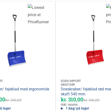
RT
EGEN IMPORT
0803734R
r/ fejeblad med ergonomisk
Sneskraber/ fejeblad rød me
skaft 540 mm.
,00
kr. 310,00
kr. 341,00
kr. 341,00
Inkl. moms
å lager
1 dag/ på lager