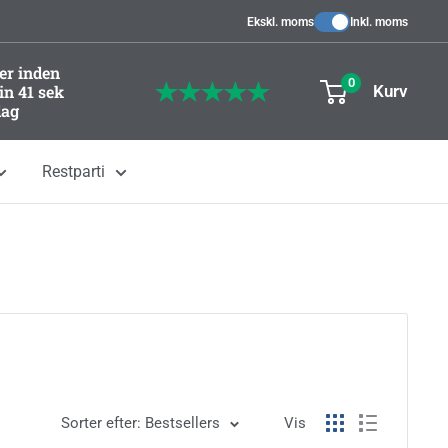
Ekskl. moms
Inkl. moms
ger inden
0
in 40 sek
Kurv
dag
Restparti
Sorter efter: Bestsellers
Vis