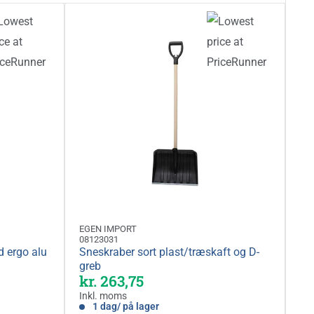
EGEN IMPORT
08123031
d ergo alu
Sneskraber sort plast/træskaft og D-
greb
Kampagnepris
kr. 263,75
Inkl. moms
1 dag/ på lager