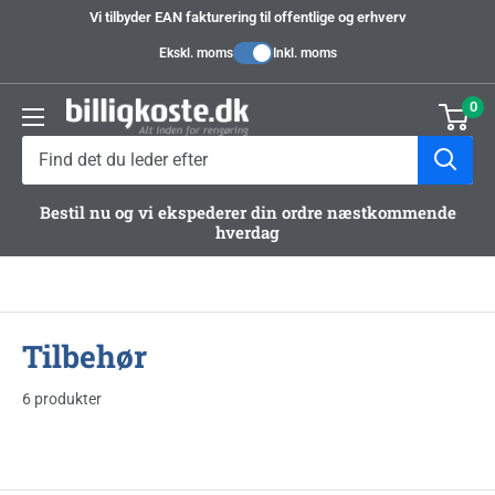
Videre
Vi tilbyder EAN fakturering til offentlige og erhverv
til
Ekskl. moms
Inkl. moms
indhold
0
Billigkoste.dk
Bestil nu og vi ekspederer din ordre næstkommende
hverdag
Tilbehør
6 produkter