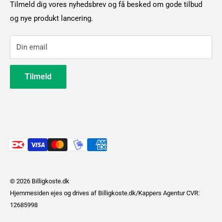
Handelsbetingelser privat
Tilmeld dig vores nyhedsbrev og få besked om gode tilbud
Telefon:
7550 5872
Koste
Brug af cookies
og nye produkt lancering.
Om billigkoste
Din email
Kontakt os
Leasingforespørgsel
Tilmeld
© 2026 Billigkoste.dk
Hjemmesiden ejes og drives af Billigkoste.dk/Kappers Agentur CVR:
12685998