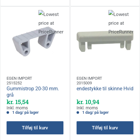
EGEN IMPORT
EGEN IMPORT
2515252
2015009
Gummistrop 20-30 mm.
endestykke til skinne Hvid
grå
Kampagnepris
Kampagnepris
kr. 15,54
kr. 10,94
Inkl. moms
Inkl. moms
1 dag/ på lager
1 dag/ på lager
Tilføj til kurv
Tilføj til kurv