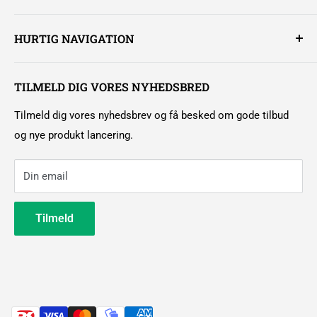
offentlige og private.
Støvsugere
HURTIG NAVIGATION
Gulvvaskemaskiner
Billigkoste.dk er ejet af Kappers Agentur, vi er en Kolding
Pensler
Kundecenter
baseret virksomhed.
Måtter
TILMELD DIG VORES NYHEDSBRED
Handelsbetingelser erhverv
Mail:
kundeservice@billigkoste.dk
Klude
Handelsbetingelser privat
Tilmeld dig vores nyhedsbrev og få besked om gode tilbud
Telefon:
7550 5872
Koste
Brug af cookies
og nye produkt lancering.
Om billigkoste
Din email
Kontakt os
Leasingforespørgsel
Tilmeld