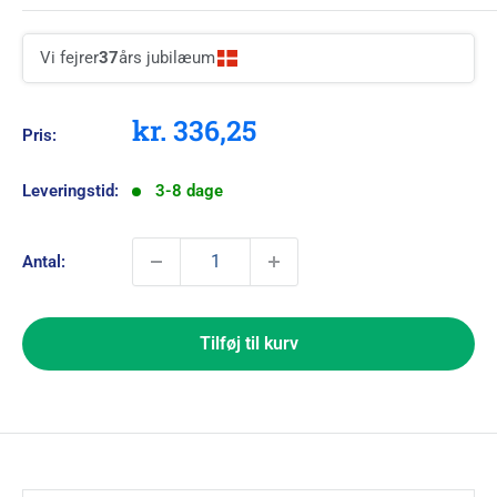
Vi fejrer
37
års jubilæum
Kampagnepris
kr. 336,25
Pris:
Leveringstid:
3-8 dage
Antal:
Tilføj til kurv