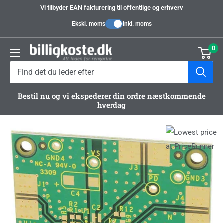
Videre
Vi tilbyder EAN fakturering til offentlige og erhverv
til
Ekskl. moms
Inkl. moms
indhold
0
Billigkoste.dk
Bestil nu og vi ekspederer din ordre næstkommende
hverdag