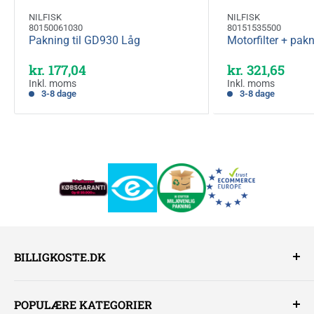
NILFISK
NILFISK
80150061030
80151535500
Pakning til GD930 Låg
Motorfilter + pa
Kampagnepris
Kampagnepri
kr. 177,04
kr. 321,65
Inkl. moms
Inkl. moms
3-8 dage
3-8 dage
BILLIGKOSTE.DK
Billigkoste.dk er en veletableret webshop, der sælger
POPULÆRE KATEGORIER
rengøringsløsninger og maskiner til erhvervskunder,