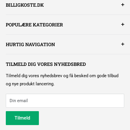
BILLIGKOSTE.DK
Billigkoste.dk er en veletableret webshop, der sælger
POPULÆRE KATEGORIER
rengøringsløsninger og maskiner til erhvervskunder,
offentlige og private.
Støvsugere
HURTIG NAVIGATION
Gulvvaskemaskiner
Billigkoste.dk er ejet af Kappers Agentur, vi er en Kolding
Pensler
Kundecenter
baseret virksomhed.
Måtter
TILMELD DIG VORES NYHEDSBRED
Handelsbetingelser erhverv
Mail:
kundeservice@billigkoste.dk
Klude
Handelsbetingelser privat
Tilmeld dig vores nyhedsbrev og få besked om gode tilbud
Telefon:
7550 5872
Koste
Brug af cookies
og nye produkt lancering.
Om billigkoste
Din email
Kontakt os
Leasingforespørgsel
Tilmeld