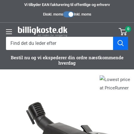
Videre
Vi tilbyder EAN fakturering til offentlige og erhverv
til
Ekskl. moms
Inkl. moms
indhold
0
Billigkoste.dk
Bestil nu og vi ekspederer din ordre næstkommende
hverdag