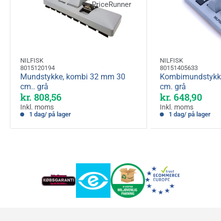
NILFISK
NILFISK
8015120194
80151405633
Mundstykke, kombi 32 mm 30
Kombimundstykk
cm.. grå
cm. grå
Kampagnepris
Kampagnepri
kr. 808,56
kr. 648,90
Inkl. moms
Inkl. moms
1 dag/ på lager
1 dag/ på lager