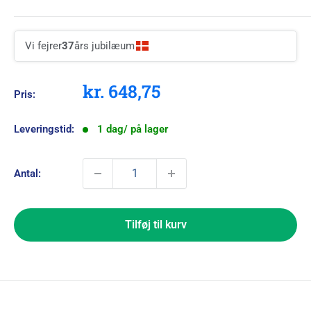
Vi fejrer
37
års jubilæum
Kampagnepris
kr. 648,75
Pris:
Leveringstid:
1 dag/ på lager
Antal:
Tilføj til kurv